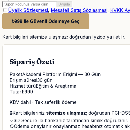
Uygula
Üyelik Sözleşmesi
,
Mesafeli Satış Sözleşmesi
,
KVKK Ay
₺999 ile Güvenli Ödemeye Geç
Kart bilgileri sitemize ulaşmaz; doğrudan Iyzico'ya iletilir.
Sipariş Özeti
Paket
Akademi Platform Erişimi — 30 Gün
Erişim süresi
30
gün
Hizmet türü
Eğitim & Araştırma
Tutar
₺
999
KDV dahil · Tek seferlik ödeme
🔒
Kart bilgileriniz
sitemize ulaşmaz
; doğrudan PCI-DSS 
✓
3D Secure ile bankanız tarafından kimlik doğrulanır.
↻
Ödeme onaylanır onaylanmaz hesabınız otomatik akti