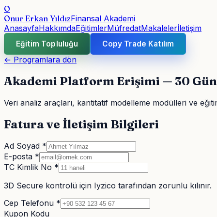
O
Onur Erkan Yıldız
Finansal Akademi
Anasayfa
Hakkımda
Eğitimler
Müfredat
Makaleler
İletişim
Eğitim Topluluğu
Copy Trade Katılım
← Programlara dön
Akademi Platform Erişimi — 30 Gün
Veri analiz araçları, kantitatif modelleme modülleri ve eği
Fatura ve İletişim Bilgileri
Ad Soyad *
E-posta *
TC Kimlik No *
3D Secure kontrolü için Iyzico tarafından zorunlu kılınır.
Cep Telefonu *
Kupon Kodu