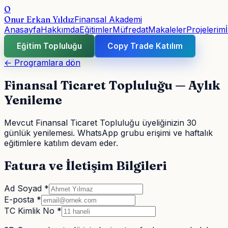
O
Onur Erkan Yıldız
Finansal Akademi
Anasayfa
Hakkımda
Eğitimler
Müfredat
Makaleler
Projelerim
Eğitim Topluluğu
Copy Trade Katılım
← Programlara dön
Finansal Ticaret Topluluğu — Aylık
Yenileme
Mevcut Finansal Ticaret Topluluğu üyeliğinizin 30
günlük yenilemesi. WhatsApp grubu erişimi ve haftalık
eğitimlere katılım devam eder.
Fatura ve İletişim Bilgileri
Ad Soyad *
E-posta *
TC Kimlik No *