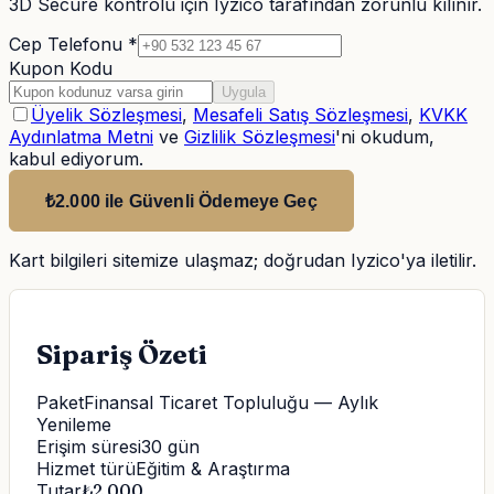
3D Secure kontrolü için Iyzico tarafından zorunlu kılınır.
Cep Telefonu *
Kupon Kodu
Uygula
Üyelik Sözleşmesi
,
Mesafeli Satış Sözleşmesi
,
KVKK
Aydınlatma Metni
ve
Gizlilik Sözleşmesi
'ni okudum,
kabul ediyorum.
₺2.000 ile Güvenli Ödemeye Geç
Kart bilgileri sitemize ulaşmaz; doğrudan Iyzico'ya iletilir.
Sipariş Özeti
Paket
Finansal Ticaret Topluluğu — Aylık
Yenileme
Erişim süresi
30
gün
Hizmet türü
Eğitim & Araştırma
Tutar
₺
2.000