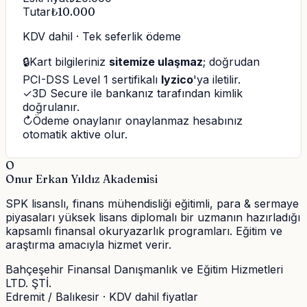
Tutar
₺
10.000
KDV dahil · Tek seferlik ödeme
🔒
Kart bilgileriniz
sitemize ulaşmaz
; doğrudan
PCI-DSS Level 1 sertifikalı
Iyzico
'ya iletilir.
✓
3D Secure ile bankanız tarafından kimlik
doğrulanır.
↻
Ödeme onaylanır onaylanmaz hesabınız
otomatik aktive olur.
O
Onur Erkan Yıldız Akademisi
SPK lisanslı, finans mühendisliği eğitimli, para & sermaye
piyasaları yüksek lisans diplomalı bir uzmanın hazırladığı
kapsamlı finansal okuryazarlık programları. Eğitim ve
araştırma amacıyla hizmet verir.
Bahçeşehir Finansal Danışmanlık ve Eğitim Hizmetleri
LTD. ŞTİ.
Edremit / Balıkesir · KDV dahil fiyatlar