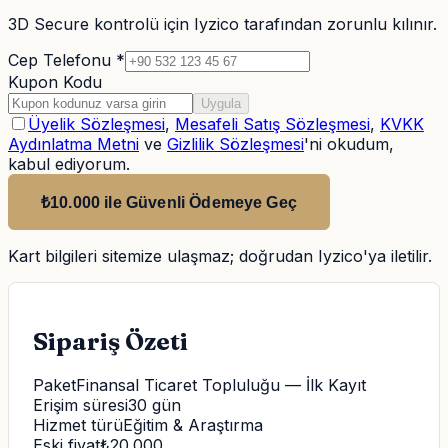
3D Secure kontrolü için Iyzico tarafından zorunlu kılınır.
Cep Telefonu *
Kupon Kodu
Uygula
Üyelik Sözleşmesi
,
Mesafeli Satış Sözleşmesi
,
KVKK
Aydınlatma Metni
ve
Gizlilik Sözleşmesi
'ni okudum,
kabul ediyorum.
₺10.000 ile Güvenli Ödemeye Geç
Kart bilgileri sitemize ulaşmaz; doğrudan Iyzico'ya iletilir.
Sipariş Özeti
Paket
Finansal Ticaret Topluluğu — İlk Kayıt
Erişim süresi
30
gün
Hizmet türü
Eğitim & Araştırma
Eski fiyat
₺
20.000