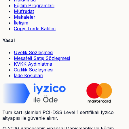
Eğitim Programları
Müfredat
Makaleler
İletişim
Copy Trade Katılım
Yasal
Üyelik Sözleşmesi
Mesafeli Satış Sözleşmesi
KVKK Aydınlatma
Gizlilik Sözleşmesi
İade Koşulları
Tüm kart işlemleri PCI-DSS Level 1 sertifikalı Iyzico
altyapısı ile güvenle alınır.
©
2026
Bahçeşehir Finansal Danışmanlık ve Eğitim