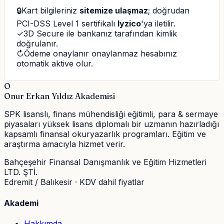
🔒
Kart bilgileriniz
sitemize ulaşmaz
; doğrudan
PCI-DSS Level 1 sertifikalı
Iyzico
'ya iletilir.
✓
3D Secure ile bankanız tarafından kimlik
doğrulanır.
↻
Ödeme onaylanır onaylanmaz hesabınız
otomatik aktive olur.
O
Onur Erkan Yıldız Akademisi
SPK lisanslı, finans mühendisliği eğitimli, para & sermaye
piyasaları yüksek lisans diplomalı bir uzmanın hazırladığı
kapsamlı finansal okuryazarlık programları. Eğitim ve
araştırma amacıyla hizmet verir.
Bahçeşehir Finansal Danışmanlık ve Eğitim Hizmetleri
LTD. ŞTİ.
Edremit / Balıkesir · KDV dahil fiyatlar
Akademi
Hakkımda