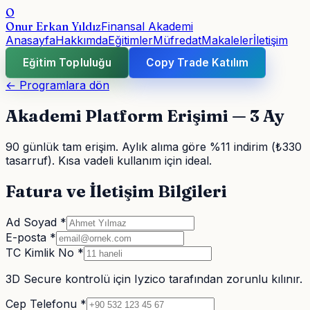
O
Onur Erkan Yıldız
Finansal Akademi
Anasayfa
Hakkımda
Eğitimler
Müfredat
Makaleler
İletişim
Eğitim Topluluğu
Copy Trade Katılım
← Programlara dön
Akademi Platform Erişimi — 3 Ay
90 günlük tam erişim. Aylık alıma göre %11 indirim (₺330
tasarruf). Kısa vadeli kullanım için ideal.
Fatura ve İletişim Bilgileri
Ad Soyad *
E-posta *
TC Kimlik No *
3D Secure kontrolü için Iyzico tarafından zorunlu kılınır.
Cep Telefonu *