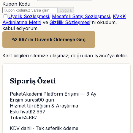
Kupon Kodu
Uygula
Üyelik Sözleşmesi
,
Mesafeli Satış Sözleşmesi
,
KVKK
Aydınlatma Metni
ve
Gizlilik Sözleşmesi
'ni okudum,
kabul ediyorum.
₺2.667 ile Güvenli Ödemeye Geç
Kart bilgileri sitemize ulaşmaz; doğrudan Iyzico'ya iletilir.
Sipariş Özeti
Paket
Akademi Platform Erişimi — 3 Ay
Erişim süresi
90
gün
Hizmet türü
Eğitim & Araştırma
Eski fiyat
₺
2.997
Tutar
₺
2.667
KDV dahil · Tek seferlik ödeme